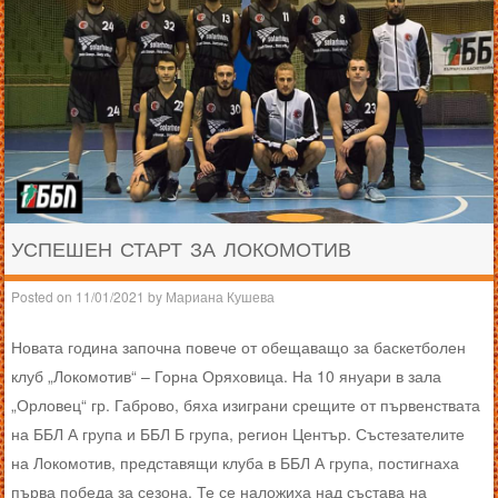
УСПЕШЕН СТАРТ ЗА ЛОКОМОТИВ
Posted on
11/01/2021
by
Мариана Кушева
Новата година започна повече от обещаващо за баскетболен
клуб „Локомотив“ – Горна Оряховица. На 10 януари в зала
„Орловец“ гр. Габрово, бяха изиграни срещите от първенствата
на ББЛ А група и ББЛ Б група, регион Център. Състезателите
на Локомотив, представящи клуба в ББЛ А група, постигнаха
първа победа за сезона. Те се наложиха над състава на