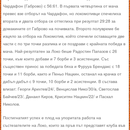
Чардафон (Габрово) с 56:61. В първата четвъртина от мача
превес взе отборът на Чардафон, но локомотивци спечелиха
втората и двата отбора се оттеглиха при резултат 29:28 за
домакините от Габрово на почивката. Второто полувреме бе
изцяло за отбора на Локомотив, който спечели оставащите две
части с по три точки разлика и се поздрави с крайната победа в
мача. Най-резултатен за Локо беше Радостин Папазов с 26
точки, към които добави и 7 борби и 3 асистенции. Със
съществен принос за победата бяха и Фурууа Брендакс с 18
точки и 11 борби, както и Пеньо Нацкин, останал на крачка от
дабъл-дабъл с 9 точки, 10 борби и 2 асистенции. В състава
влизат: Георги Арихтев/24/, Венцислав Нико/30/в, Светослав
Байчев/23/, Данаил Киров, Криситян Нацкин/22/ и Паскал
Николов.
Постигнатият успех е плод на упоритата работа на
състезателите на Локо, които за пръв път представят клуба във