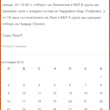
срещи. От 12:30 ч. отборът на Локомотив в ББЛ Б група ще
премери сили с младия състав на Чардафон Кидс (Габрово), а
от 18 часа състезателите на Локо в ББЛ А група ще срещнат
отбора на Чавдар (Троян).
Само Локо!!!
Posted in
Новини
септември 2019
П
В
С
Ч
П
С
Н
1
2
3
4
5
6
7
8
9
10
11
12
13
14
15
16
17
18
19
20
21
22
23
24
25
26
27
28
29