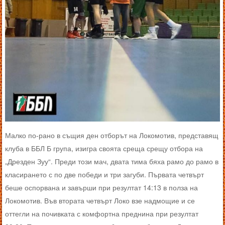
Малко по-рано в същия ден отборът на Локомотив, представящ
клуба в ББЛ Б група, изигра своята среща срещу отбора на
„Дрезден Зуу“. Преди този мач, двата тима бяха рамо до рамо в
класирането с по две победи и три загуби. Първата четвърт
беше оспорвана и завърши при резултат 14:13 в полза на
Локомотив. Във втората четвърт Локо взе надмощие и се
оттегли на почивката с комфортна преднина при резултат