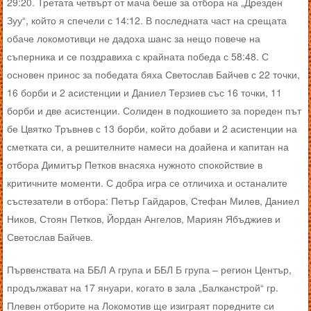
29:20. Третата четвърт от мача беше за отбора на „Дрезден
Зуу“, който я спечели с 14:12. В последната част на срещата
обаче локомотивци не дадоха шанс за нещо повече на
съперника и се поздравиха с крайната победа с 58:48. С
основен принос за победата бяха Светослав Байчев с 22 точки,
16 борби и 2 асистенции и Даниел Терзиев със 16 точки, 11
борби и две асистенции. Солиден в подкошието за пореден път
бе Цвятко Тръвнев с 13 борби, който добави и 2 асистенции на
сметката си, а решителните намеси на доайена и капитан на
отбора Димитър Петков внасяха нужното спокойствие в
критичните моменти. С добра игра се отличиха и останалите
състезатели в отбора: Петър Гайдаров, Стефан Милев, Даниел
Ников, Стоян Петков, Йордан Ангелов, Мариян Ябъджиев и
Светослав Байчев.
Първенствата на ББЛ А група и ББЛ Б група – регион Център,
продължават на 17 януари, когато в зала „Балканстрой“ гр.
Плевен отборите на Локомотив ще изиграят поредните си