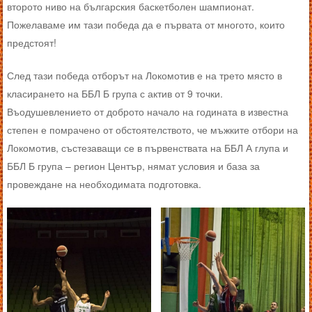
второто ниво на българския баскетболен шампионат.
Пожелаваме им тази победа да е първата от многото, които
предстоят!
След тази победа отборът на Локомотив е на трето място в
класирането на ББЛ Б група с актив от 9 точки.
Въодушевлението от доброто начало на годината в известна
степен е помрачено от обстоятелството, че мъжките отбори на
Локомотив, състезаващи се в първенствата на ББЛ А глупа и
ББЛ Б група – регион Център, нямат условия и база за
провеждане на необходимата подготовка.