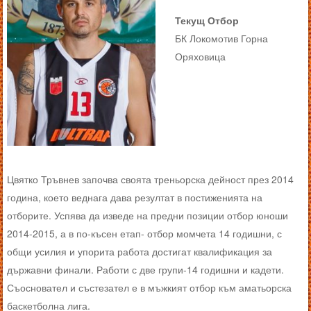
Текущ Отбор
БК Локомотив Горна
Оряховица
Цвятко Тръвнев започва своята треньорска дейност през 2014
година, което веднага дава резултат в постиженията на
отборите. Успява да изведе на предни позиции отбор юноши
2014-2015, а в по-късен етап- отбор момчета 14 годишни, с
общи усилия и упорита работа достигат квалификация за
държавни финали. Работи с две групи-14 годишни и кадети.
Съосновател и състезател е в мъжкият отбор към аматьорска
баскетболна лига.