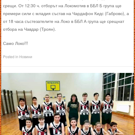
срещи. От 12:30 ч. отборът на Локомотив в ББЛ Б група ще
премери сили с младия състав на Чардафон Кидс (Габрово), а
от 18 часа състезателите на Локо в ББЛ А група ще срещнат
отбора на Чавдар (Троян).
Само Локо!!!
Posted in
Новини