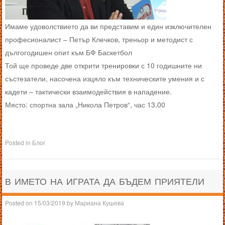
Имаме удоволствието да ви представим и един изключителен
професионалист – Петър Клечков, треньор и методист с
дългогодишен опит към БФ Баскетбол
Той ще проведе две открити тренировки с 10 годишните ни
състезатели, насочена изцяло към техническите умения и с
кадети – тактически взаимодействия в нападение.
Място: спортна зала „Никола Петров“, час 13.00
Posted in
Блог
В ИМЕТО НА ИГРАТА ДА БЪДЕМ ПРИЯТЕЛИ
Posted on
15/03/2019
by
Мариана Кушева