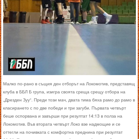
Малко по-рано в същия ден отборът на Локомотив, представящ
клуба в ББЛ Б група, изигра своята среща срещу отбора на
„Дрезден Зуу“. Преди този мач, двата тима бяха рамо до рамо в
класирането с по две победи и три загуби. Първата четвърт
беше оспорвана и завърши при резултат 14:13 в полза на
Локомотив. Във втората четвърт Локо взе надмощие и се
оттегли на почивката с комфортна преднина при резултат