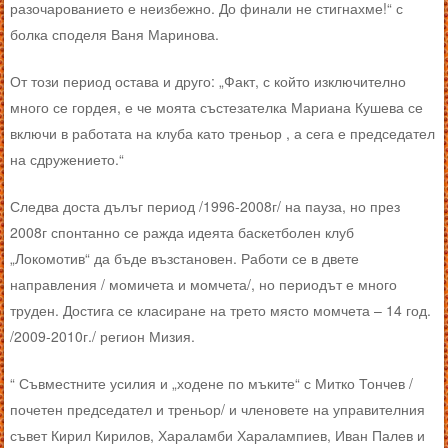
разочарованието е неизбежно. До финали не стигнахме!“ с
болка споделя Ваня Маринова.
От този период остава и друго: „Факт, с който изключително
много се гордея, е че моята състезателка Мариана Кушева се
включи в работата на клуба като треньор , а сега е председател
на сдружението.“
Следва доста дълъг период /1996-2008г/ на пауза, но през
2008г спонтанно се ражда идеята баскетболен клуб
„Локомотив“ да бъде възстановен. Работи се в двете
направления / момичета и момчета/, но периодът е много
труден. Достига се класиране на трето място момчета – 14 год.
/2009-2010г./ регион Мизия.
“ Съвместните усилия и „ходене по мъките“ с Митко Тончев /
почетен председател и треньор/ и членовете на управителния
съвет Кирил Кирилов, Хараламби Харалампиев, Иван Палев и