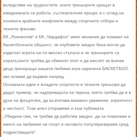
вследствие на трудностите, които треньорите срещат в
ежедневната си работа, състезателния процес и с оглед на
понякога крайните конфликти между спортните отбори и
техните фенове.
БК „Локомотив“ и БК „Чардафон“ имат желание да покажат на
баскетболната общност, че клубовете заедно биха могли да
издигнат играта на по-високо стъпало и че треньорите са
хората,които трябва да обменят опит и да мислят за всички
деца,трениращи нашата любима игра наречена БАСКЕТБОЛ,
ако искаме да вървим напред.
Основната идея е младите спортисти и техните треньори да
дадат пример, че надпреварата на терена, която трябва да е в
духа на феърплея, да възпитава взаимно уважение, коректност
и честност. Този апел отправяме и към публиката.
„Убедени сме, че трябва да работим заедно, да си помагаме в
името на любимия ни спорт и неговото популяризираме сред
подрастващите“.