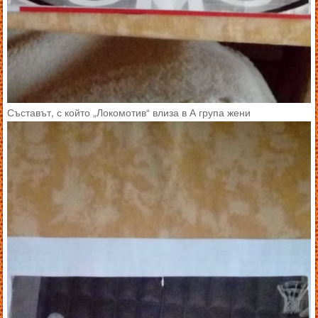
Съставът, с който „Локомотив“ влиза в А група жени