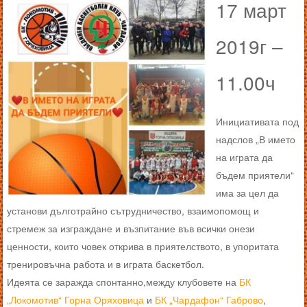
17 март
2019г –
11.00ч
Инициативата под
надслов „В името
на играта да
бъдем приятели“
има за цел да
установи дълготрайно сътрудничество, взаимопомощ и
стремеж за изграждане и възпитание във всички онези
ценности, които човек открива в приятелството, в упоритата
тренировъчна работа и в играта баскетбол.
Идеята се заражда спонтанно,между клубовете на
БК
„Локомотив“ Горна Оряховица
и
БК „Чардафон“ Габрово
,