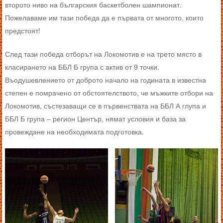
второто ниво на българския баскетболен шампионат.
Пожелаваме им тази победа да е първата от многото, които
предстоят!
След тази победа отборът на Локомотив е на трето място в
класирането на ББЛ Б група с актив от 9 точки.
Въодушевлението от доброто начало на годината в известна
степен е помрачено от обстоятелството, че мъжките отбори на
Локомотив, състезаващи се в първенствата на ББЛ А глупа и
ББЛ Б група – регион Център, нямат условия и база за
провеждане на необходимата подготовка.