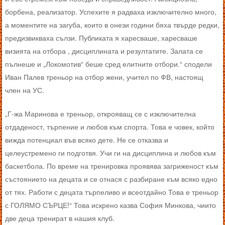
борбена, реализатор. Успехите я радваха изключително много,
а моментите на загуба, които в онези години бяха твърде редки,
предизвикваха сълзи. Публиката я харесваше, харесваше
визията на отбора , дисциплината и резултатите. Залата се
пълнеше и „Локомотив“ беше сред елитните отбори.“ сподели
Иван Палев треньор на отбор жени, учител по ФВ, настоящ
член на УС.
„Г-жа Маринова е треньор, открояващ се с изключителна
отдаденост, търпение и любов към спорта. Това е човек, който
вижда потенциал във всяко дете. Не се отказва и
целеустремено ги подготвя. Учи ги на дисциплина и любов към
баскетбола. По време на тренировка проявява загриженост към
състоянието на децата и се отнася с разбиране към всяко едно
от тях. Работи с децата търпеливо и всеотдайно Това е треньор
с ГОЛЯМО СЪРЦЕ!“ Това искрено казва София Минкова, чиито
две деца тренират в нашия клуб.