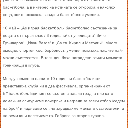
баскетбола, а в интерес на истината се откроиха и няколко
деца, които показаха завидни баскетболни умения.
16 май – „
Аз играя баскетбол
„- баскетболно състезание за
децата от първи клас / 8 годишни/ от училищата“ Вичо
Грънчаров“, „Иван Вазов“ и „Св.св. Кирил и Методий“. Много
емоции, спортен хъс, борбеност, умения показаха нашите най-
малки състезатели. В този ден бяха наградени всички момчета ,
трениращи в клуба.
Междувременно нашите 10 годишни баскетболисти
представиха клуба ни в два фестивала, организирани от
БФБаскетбол. Единият се състоя в нашия град, а ние като
домакини осигурихме почерпка и награди за всеки отбор /седем
на брой/ и надяваме се , че зарадвахме малките състезатели, а
на осми юни посетихме гр. Габрово за втория турнир.