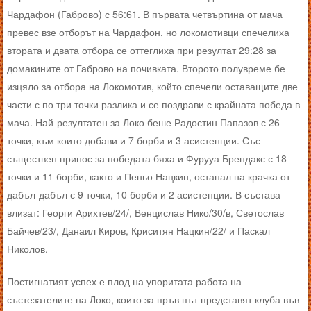
Чардафон (Габрово) с 56:61. В първата четвъртина от мача
превес взе отборът на Чардафон, но локомотивци спечелиха
втората и двата отбора се оттеглиха при резултат 29:28 за
домакините от Габрово на почивката. Второто полувреме бе
изцяло за отбора на Локомотив, който спечели оставащите две
части с по три точки разлика и се поздрави с крайната победа в
мача. Най-резултатен за Локо беше Радостин Папазов с 26
точки, към които добави и 7 борби и 3 асистенции. Със
съществен принос за победата бяха и Фурууа Брендакс с 18
точки и 11 борби, както и Пеньо Нацкин, останал на крачка от
дабъл-дабъл с 9 точки, 10 борби и 2 асистенции. В състава
влизат: Георги Арихтев/24/, Венцислав Нико/30/в, Светослав
Байчев/23/, Данаил Киров, Криситян Нацкин/22/ и Паскал
Николов.
Постигнатият успех е плод на упоритата работа на
състезателите на Локо, които за пръв път представят клуба във