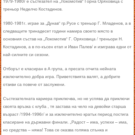
1979-1980г е състезател на „Локомотив“ Горна Оряховица с
треньор Неделчо Костадинов.
1980-1981г. играе за „Дунав“ гр.Русе с треньор Г. Младенов, а в
следващите тринадесет години намира своето място в
основния състав на „Локомотив“ Г. Оряховица / треньори Н.
Костадинов, а в по-късен етап и Иван Палев/ и изиграва едни от
най-силните си сезони.
Отборът е класиран в А група, а пресата отчита нейната
изключително добра игра. Приветствията валят, а добрите
отзиви са повече от заслужени.
Състезателната кариера приключва, но не успява да приключи
своята връзка с клуба , тя застава на чело на девойки старша
възраст /1994-1996г/ и за изключително кратък период постига
класиране на държавни финали. „Радост – има, успехи – има,
но средства – няма! Това се оказва голяма спънка и