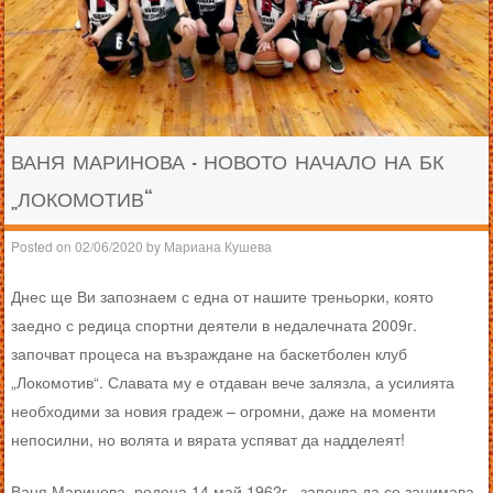
ВАНЯ МАРИНОВА – НОВОТО НАЧАЛО НА БК
„ЛОКОМОТИВ“
Posted on
02/06/2020
by
Мариана Кушева
Днес ще Ви запознаем с една от нашите треньорки, която
заедно с редица спортни деятели в недалечната 2009г.
започват процеса на възраждане на баскетболен клуб
„Локомотив“. Славата му е отдаван вече залязла, а усилията
необходими за новия градеж – огромни, даже на моменти
непосилни, но волята и вярата успяват да надделеят!
Ваня Маринова, родена 14 май 1962г., започва да се занимава