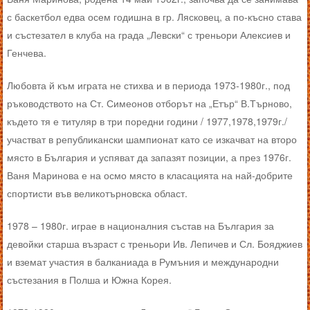
с баскетбол едва осем годишна в гр. Лясковец, а по-късно става
и състезател в клуба на града „Левски“ с треньори Алексиев и
Генчева.
Любовта й към играта не стихва и в периода 1973-1980г., под
ръководството на Ст. Симеонов отборът на „Етър“ В.Търново,
където тя е титуляр в три поредни години / 1977,1978,1979г./
участват в републикански шампионат като се изкачват на второ
място в България и успяват да запазят позиции, а през 1976г.
Ваня Маринова е на осмо място в класацията на най-добрите
спортисти във великотърновска област.
1978 – 1980г. играе в националния състав на България за
девойки старша възраст с треньори Ив. Лепичев и Сл. Бояджиев
и вземат участия в балканиада в Румъния и международни
състезания в Полша и Южна Корея.