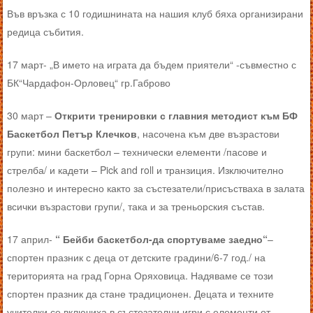
Във връзка с 10 годишнината на нашия клуб бяха организирани
редица събития.
17 март- „В името на играта да бъдем приятели“ -съвместно с
БК“Чардафон-Орловец“ гр.Габрово
30 март –
Открити тренировки с главния методист към БФ
Баскетбол Петър Клечков
, насочена към две възрастови
групи: мини баскетбол – технически елементи /пасове и
стрелба/ и кадети – Pick and roll и транзиция. Изключително
полезно и интересно както за състезатели/присъстваха в залата
всички възрастови групи/, така и за треньорския състав.
17 април-
“ Бейби баскетбол-да спортуваме заедно“
–
спортен празник с деца от детските градини/6-7 год./ на
територията на град Горна Оряховица. Надяваме се този
спортен празник да стане традиционен. Децата и техните
учителки се включиха в състезателни игри с елементи от