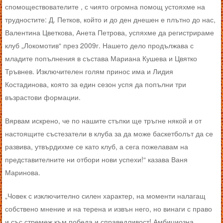
спомоществователите , с чиято огромна помощ устояхме на
трудностите: Д. Петков, който и до ден днешен е плътно до нас,
Валентина Цветкова, Анета Петрова, успяхме да регистрираме
клуб „Локомотив“ през 2009г. Нашето дело продължава с
младите попълнения в състава Мариана Кушева и Цвятко
Тръвнев. Изключителен голям принос има и Лидия
Костадинова, която за един сезон успя да попълни три
възрастови формации.
Вярвам искрено, че по нашите стъпки ще тръгне някой и от
настоящите състезатели в клуба за да може баскетболът да се
развива, утвърдихме се като клуб, а сега пожелавам на
представителните ни отбори нови успехи!“ казава Ваня
Маринова.
„Човек с изключително силен характер, на моменти налагащ
собствено мнение и на терена и извън него, но винаги с право
и със стремеж към победа и справедливост! Амбициозна,