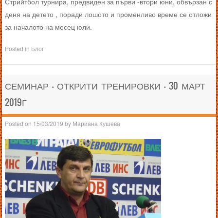
Стрийтбол турнира, предвиден за първи -втори юни, обвързан с
деня на детето , поради лошото и променливо време се отложи
за началото на месец юли.
Posted in
Блог
СЕМИНАР – ОТКРИТИ ТРЕНИРОВКИ – 30 МАРТ
2019Г
Posted on
15/03/2019
by
Мариана Кушева