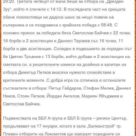
29:20. Третата четвърт от мача беше за отбора на „Дрезден
Зуу“, който я спечели с 14:12. В последната част на срещата
обаче локомотивци не дадоха шанс за нещо повече на
съперника и се поздравиха с крайната победа с 58:48. С
основен принос за победата бяха Светослав Байчев с 22 точки,
16 борби и 2 асистенции и Даниел Терзиев със 16 точки, 11
борби и две асистенции. Солиден в подкошието за пореден път
бе Цвятко Тръвнев с 13 борби, който добави и 2 асистенции на
сметката си, а решителните намеси на доайена и капитан на
отбора Димитър Петков внасяха нужното спокойствие в
критичните моменти. С добра игра се отличиха и останалите
състезатели в отбора: Петър Гайдаров, Стефан Милев, Даниел
Ников, Стоян Петков, Йордан Ангелов, Мариян Ябъджиев и
Светослав Байчев.
Първенствата на ББЛ А група и ББЛ Б група – регион Център,
продължават на 17 януари, когато в зала „Балканстрой“ гр.
Плевен отборите на Локомотив ще изиграят поредните си