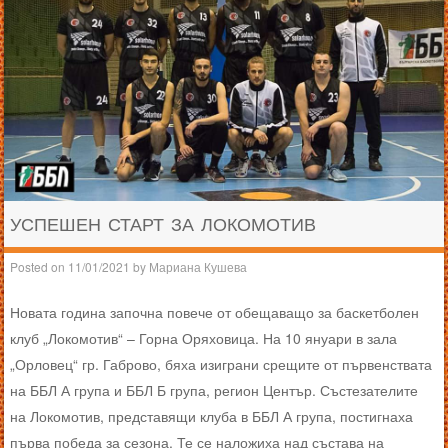
УСПЕШЕН СТАРТ ЗА ЛОКОМОТИВ
Posted on
11/01/2021
by
Мариана Кушева
Новата година започна повече от обещаващо за баскетболен
клуб „Локомотив“ – Горна Оряховица. На 10 януари в зала
„Орловец“ гр. Габрово, бяха изиграни срещите от първенствата
на ББЛ А група и ББЛ Б група, регион Център. Състезателите
на Локомотив, представящи клуба в ББЛ А група, постигнаха
първа победа за сезона. Те се наложиха над състава на