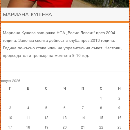
МАРИАНА КУШЕВА
Мариана Кушева завършва НСА „Васил Левски“ през 2004
година. Започва своята дейност в клуба през 2013 година.
Година по-късно става член на управителния съвет. Настоящ
председател и треньор на момчета 9-10 год.
август 2026
П
В
С
Ч
П
С
Н
1
2
3
4
5
6
7
8
9
10
11
12
13
14
15
16
17
18
19
20
21
22
23