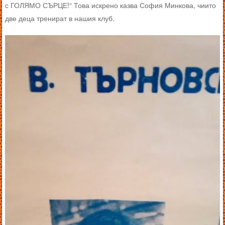
с ГОЛЯМО СЪРЦЕ!“ Това искрено казва София Минкова, чиито
две деца тренират в нашия клуб.