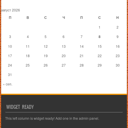
Post navigation
август 2026
П
В
С
Ч
П
С
Н
1
2
3
4
5
6
7
8
9
10
11
12
13
14
15
16
17
18
19
20
21
22
23
24
25
26
27
28
29
30
31
« сеп.
WIDGET READY
This left column is widget ready! Add one in the admin panel.