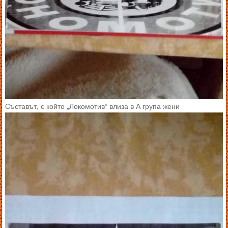
Съставът, с който „Локомотив“ влиза в А група жени