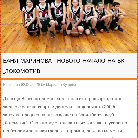
ВАНЯ МАРИНОВА – НОВОТО НАЧАЛО НА БК
„ЛОКОМОТИВ“
Posted on
02/06/2020
by
Мариана Кушева
Днес ще Ви запознаем с една от нашите треньорки, която
заедно с редица спортни деятели в недалечната 2009г.
започват процеса на възраждане на баскетболен клуб
„Локомотив“. Славата му е отдаван вече залязла, а усилията
необходими за новия градеж – огромни, даже на моменти