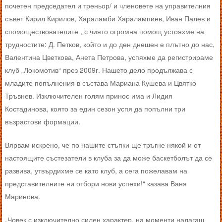
почетен председател и треньор/ и членовете на управителния
съвет Кирил Кирилов, Хараламби Харалампиев, Иван Палев и
спомоществователите , с чиято огромна помощ устояхме на
трудностите: Д. Петков, който и до ден днешен е плътно до нас,
Валентина Цветкова, Анета Петрова, успяхме да регистрираме
клуб „Локомотив“ през 2009г. Нашето дело продължава с
младите попълнения в състава Мариана Кушева и Цвятко
Тръвнев. Изключителен голям принос има и Лидия
Костадинова, която за един сезон успя да попълни три
възрастови формации.
Вярвам искрено, че по нашите стъпки ще тръгне някой и от
настоящите състезатели в клуба за да може баскетболът да се
развива, утвърдихме се като клуб, а сега пожелавам на
представителните ни отбори нови успехи!“ казава Ваня
Маринова.
„Човек с изключително силен характер, на моменти налагащ