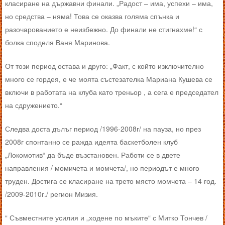
класиране на държавни финали. „Радост – има, успехи – има,
но средства – няма! Това се оказва голяма спънка и
разочарованието е неизбежно. До финали не стигнахме!“ с
болка споделя Ваня Маринова.
От този период остава и друго: „Факт, с който изключително
много се гордея, е че моята състезателка Мариана Кушева се
включи в работата на клуба като треньор , а сега е председател
на сдружението.“
Следва доста дълъг период /1996-2008г/ на пауза, но през
2008г спонтанно се ражда идеята баскетболен клуб
„Локомотив“ да бъде възстановен. Работи се в двете
направления / момичета и момчета/, но периодът е много
труден. Достига се класиране на трето място момчета – 14 год.
/2009-2010г./ регион Мизия.
“ Съвместните усилия и „ходене по мъките“ с Митко Тончев /