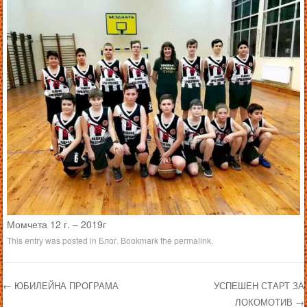
Момчета 12 г. – 2019г
This entry was posted in
Блог
. Bookmark the
permalink
.
←
ЮБИЛЕЙНА ПРОГРАМА
УСПЕШЕН СТАРТ ЗА
ЛОКОМОТИВ
→