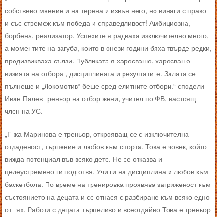
собствено мнение и на терена и извън него, но винаги с право
и със стремеж към победа и справедливост! Амбициозна,
борбена, реализатор. Успехите я радваха изключително много,
а моментите на загуба, които в онези години бяха твърде редки,
предизвикваха сълзи. Публиката я харесваше, харесваше
визията на отбора , дисциплината и резултатите. Залата се
пълнеше и „Локомотив“ беше сред елитните отбори.“ сподели
Иван Палев треньор на отбор жени, учител по ФВ, настоящ
член на УС.
„Г-жа Маринова е треньор, открояващ се с изключителна
отдаденост, търпение и любов към спорта. Това е човек, който
вижда потенциал във всяко дете. Не се отказва и
целеустремено ги подготвя. Учи ги на дисциплина и любов към
баскетбола. По време на тренировка проявява загриженост към
състоянието на децата и се отнася с разбиране към всяко едно
от тях. Работи с децата търпеливо и всеотдайно Това е треньор