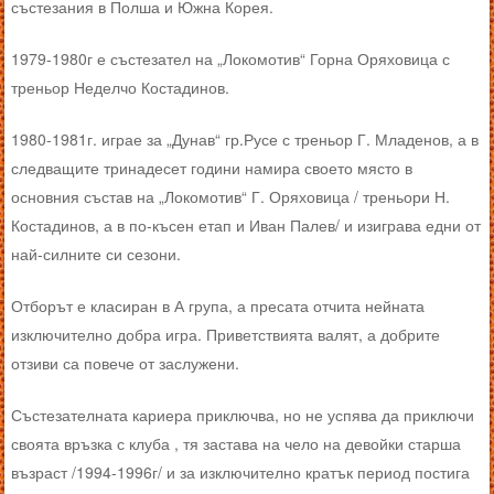
състезания в Полша и Южна Корея.
1979-1980г е състезател на „Локомотив“ Горна Оряховица с
треньор Неделчо Костадинов.
1980-1981г. играе за „Дунав“ гр.Русе с треньор Г. Младенов, а в
следващите тринадесет години намира своето място в
основния състав на „Локомотив“ Г. Оряховица / треньори Н.
Костадинов, а в по-късен етап и Иван Палев/ и изиграва едни от
най-силните си сезони.
Отборът е класиран в А група, а пресата отчита нейната
изключително добра игра. Приветствията валят, а добрите
отзиви са повече от заслужени.
Състезателната кариера приключва, но не успява да приключи
своята връзка с клуба , тя застава на чело на девойки старша
възраст /1994-1996г/ и за изключително кратък период постига