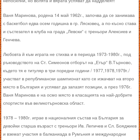
непосилни, но волята и вярата успяват да надделеят!
Ваня Маринова, родена 14 май 1962г., започва да се занимава
с баскетбол едва осем годишна в гр. Лясковец, а по-късно става
и състезател в клуба на града „Левски“ с треньори Алексиев и
Генчева.
Любовта й към играта не стихва и в периода 1973-1980г., под
ръководството на Ст. Симеонов отборът на „Етър“ В.Търново,
където тя е титуляр в три поредни години / 1977,1978,1979г./
участват в републикански шампионат като се изкачват на второ
място в България и успяват да запазят позиции, а през 1976г.
Ваня Маринова е на осмо място в класацията на най-добрите
спортисти във великотърновска област.
1978 – 1980г. играе в националния състав на България за
девойки старша възраст с треньори Ив. Лепичев и Сл. Бояджиев
и вземат участия в балканиада в Румъния и международни