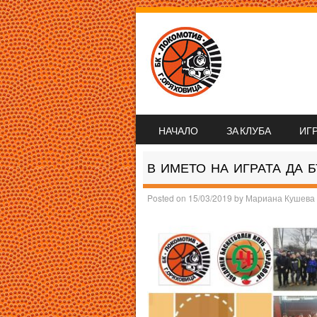
SKIP TO CONTENT
НАЧАЛО
ЗА КЛУБА
ИГ
MENU
В ИМЕТО НА ИГРАТА ДА 
Posted on
15/03/2019
by
Мариана Кушева