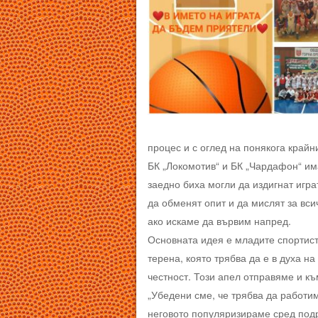
процес и с оглед на понякога край
БК „Локомотив“ и БК „Чардафон“ им
заедно биха могли да издигнат игра
да обменят опит и да мислят за в
ако искаме да вървим напред.
Основната идея е младите спортист
терена, която трябва да е в духа н
честност. Този апел отправяме и къ
„Убедени сме, че трябва да работи
неговото популяризираме сред под