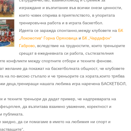
изграждане и възпитание във всички онези ценности,
които човек открива в приятелството, в упоритата
тренировъчна работа и в играта баскетбол.
Идеята се заражда спонтанно,между клубовете на
БК
„Локомотив“ Горна Оряховица
и
БК „Чардафон“
Габрово
, вследствие на трудностите, които треньорите
срещат в ежедневната си работа, състезателния
ните конфликти между спортните отбори и техните фенове.
ат желание да покажат на баскетболната общност, че клубовете
та на по-високо стъпало и че треньорите са хората,които трябва
сички деца,трениращи нашата любима игра наречена БАСКЕТБОЛ,
и и техните треньори да дадат пример, че надпреварата на
а феърплея, да възпитава взаимно уважение, коректност и
м публиката.
м заедно, да си помагаме в името на любимия ни спорт и
растващите“.