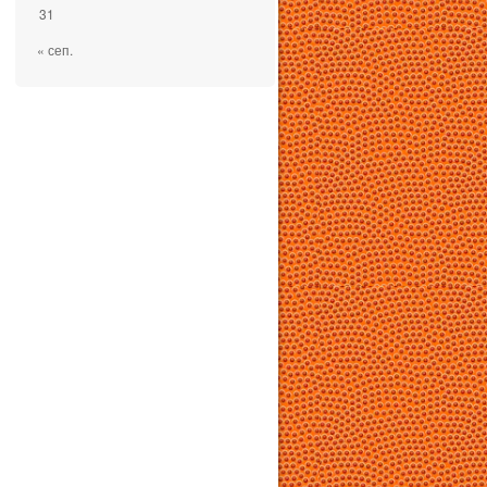
31
« сеп.