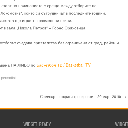
е старт на начинанието е среща между отборите на
Локомотив“, които си сътрудничат в последните години.
мчетата ще играят с разменени екипи.
т в зала „Никола Петров“ – Горно Оряховица.
етболът създава приятелства без ограничени от град, район и
давана НА ЖИВО по
Баскетбол ТВ / Basketball TV
e
permalink
.
Семинар – открити тренировки – 30 март 2019г
→
WIDGET READY
WIDGE