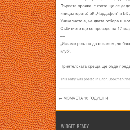
Първата проява, с която ще се дад
инициаторите: БК „Чардафон“ и БК „
Уникалното е, че двата отбора и мо
Събитието ще се проведе на 17 мар
––
„Искаме реално да покажем, че баск
клуб“.
––
Приятелската среща ще бъде пре
This entry was posted in
Блог
. Bookmark th
←
МОМЧЕТА 10 ГОДИШНИ
Post navigation
WIDGET READY