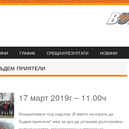
РАЧИ
ГРАФИК
СРЕЩИ И РЕЗУЛТАТИ
НОВИНИ
БЪДЕМ ПРИЯТЕЛИ
17 март 2019г – 11.00ч
Инициативата под надслов „В името на играта да
бъдем приятели“ има за цел да установи дълготрайно
сътрудничество, взаимопомощ и стремеж за