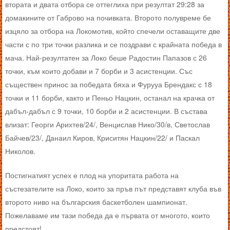
втората и двата отбора се оттеглиха при резултат 29:28 за
домакините от Габрово на почивката. Второто полувреме бе
изцяло за отбора на Локомотив, който спечели оставащите две
части с по три точки разлика и се поздрави с крайната победа в
мача. Най-резултатен за Локо беше Радостин Папазов с 26
точки, към които добави и 7 борби и 3 асистенции. Със
съществен принос за победата бяха и Фурууа Брендакс с 18
точки и 11 борби, както и Пеньо Нацкин, останал на крачка от
дабъл-дабъл с 9 точки, 10 борби и 2 асистенции. В състава
влизат: Георги Арихтев/24/, Венцислав Нико/30/в, Светослав
Байчев/23/, Данаил Киров, Криситян Нацкин/22/ и Паскал
Николов.
Постигнатият успех е плод на упоритата работа на
състезателите на Локо, които за пръв път представят клуба във
второто ниво на българския баскетболен шампионат.
Пожелаваме им тази победа да е първата от многото, които
предстоят!