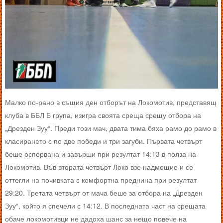
Малко по-рано в същия ден отборът на Локомотив, представящ
клуба в ББЛ Б група, изигра своята среща срещу отбора на
„Дрезден Зуу“. Преди този мач, двата тима бяха рамо до рамо в
класирането с по две победи и три загуби. Първата четвърт
беше оспорвана и завърши при резултат 14:13 в полза на
Локомотив. Във втората четвърт Локо взе надмощие и се
оттегли на почивката с комфортна преднина при резултат
29:20. Третата четвърт от мача беше за отбора на „Дрезден
Зуу“, който я спечели с 14:12. В последната част на срещата
обаче локомотивци не дадоха шанс за нещо повече на