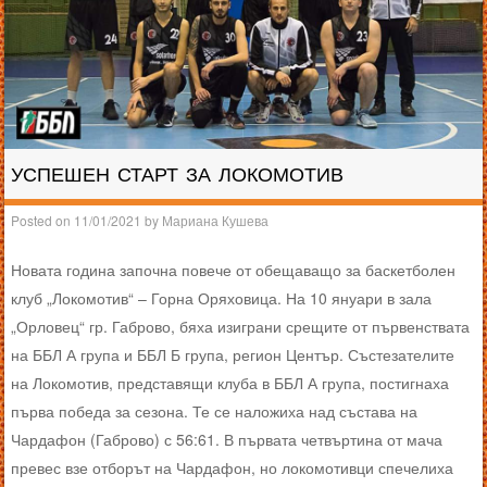
УСПЕШЕН СТАРТ ЗА ЛОКОМОТИВ
Posted on
11/01/2021
by
Мариана Кушева
Новата година започна повече от обещаващо за баскетболен
клуб „Локомотив“ – Горна Оряховица. На 10 януари в зала
„Орловец“ гр. Габрово, бяха изиграни срещите от първенствата
на ББЛ А група и ББЛ Б група, регион Център. Състезателите
на Локомотив, представящи клуба в ББЛ А група, постигнаха
първа победа за сезона. Те се наложиха над състава на
Чардафон (Габрово) с 56:61. В първата четвъртина от мача
превес взе отборът на Чардафон, но локомотивци спечелиха