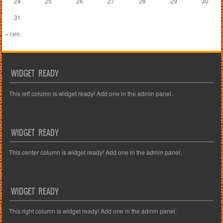
24
25
26
27
28
29
30
31
« сеп.
WIDGET READY
This left column is widget ready! Add one in the admin panel.
WIDGET READY
This center column is widget ready! Add one in the admin panel.
WIDGET READY
This right column is widget ready! Add one in the admin panel.