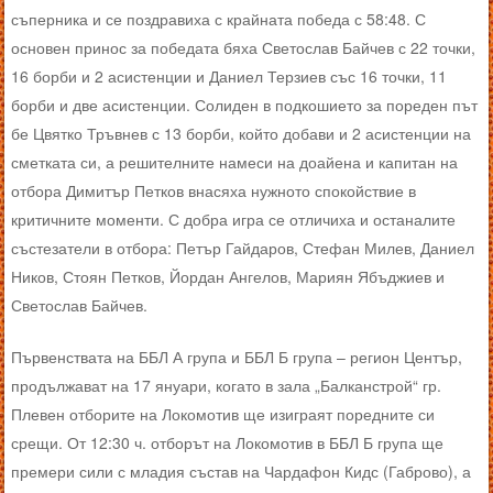
съперника и се поздравиха с крайната победа с 58:48. С
основен принос за победата бяха Светослав Байчев с 22 точки,
16 борби и 2 асистенции и Даниел Терзиев със 16 точки, 11
борби и две асистенции. Солиден в подкошието за пореден път
бе Цвятко Тръвнев с 13 борби, който добави и 2 асистенции на
сметката си, а решителните намеси на доайена и капитан на
отбора Димитър Петков внасяха нужното спокойствие в
критичните моменти. С добра игра се отличиха и останалите
състезатели в отбора: Петър Гайдаров, Стефан Милев, Даниел
Ников, Стоян Петков, Йордан Ангелов, Мариян Ябъджиев и
Светослав Байчев.
Първенствата на ББЛ А група и ББЛ Б група – регион Център,
продължават на 17 януари, когато в зала „Балканстрой“ гр.
Плевен отборите на Локомотив ще изиграят поредните си
срещи. От 12:30 ч. отборът на Локомотив в ББЛ Б група ще
премери сили с младия състав на Чардафон Кидс (Габрово), а