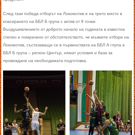
След тази победа отборът на Локомотив е на трето място в
класирането на ББЛ Б група с актив от 9 точки.
Въодушевлението от доброто начало на годината в известна
степен е помрачено от обстоятелството, че мъжките отбори на
Локомотив, състезаващи се в първенствата на ББЛ А глупа и
ББЛ Б група – регион Център, нямат условия и база за
провеждане на необходимата подготовка.